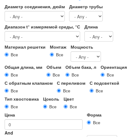
Диаметр соединения, дюйм
Диаметр трубы
Диапазон t° измеряемой среды, °С
Длина
Материал решетки
Монтаж
Мощность
Все
Все
Общая длина, мм
Объем
Объем бака, л
Ориентация
Все
Все
Все
Все
С обратным клапаном
С переливом
С подсветкой
Все
Все
Все
Тип хвостовика
Цоколь
Цвет
Все
Все
Все
Цена
Форма
Все
And