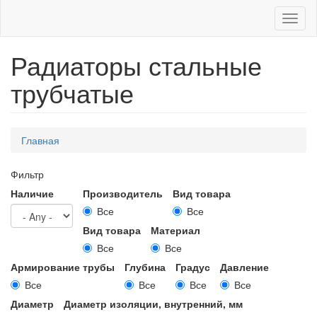
Toggl
naviga
Радиаторы стальные
трубчатые
Вы
Главная
здесь
Фильтр
Наличие
Производитель
Вид товара
Все
Все
Вид товара
Материал
Все
Все
Армирование трубы
Глубина
Градус
Давление
Все
Все
Все
Все
Диаметр
Диаметр изоляции, внутренний, мм