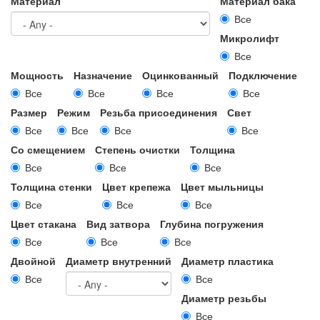
Материал
Материал бака
Все
Микролифт
Все
Мощность
Назначение
Оцинкованный
Подключение
Все
Все
Все
Все
Размер
Режим
Резьба присоединения
Свет
Все
Все
Все
Все
Со смещением
Степень очистки
Толщина
Все
Все
Все
Толщина стенки
Цвет крепежа
Цвет мыльницы
Все
Все
Все
Цвет стакана
Вид затвора
Глубина погружения
Все
Все
Все
Двойной
Диаметр внутренний
Диаметр пластика
Все
Все
Диаметр резьбы
Все