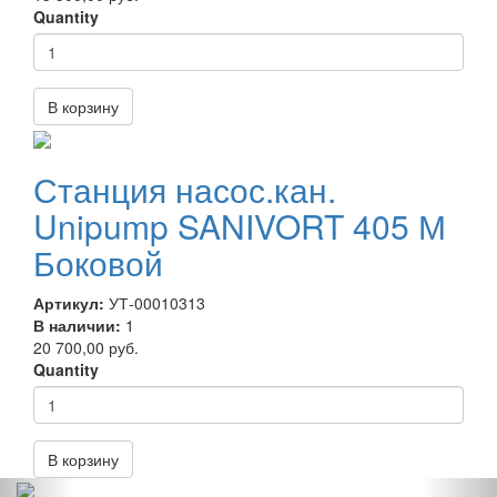
Quantity
В корзину
Станция насос.кан.
Unipump SANIVORT 405 М
Боковой
Артикул:
УТ-00010313
В наличии:
1
20 700,00 руб.
Quantity
В корзину
Предыдущий
Сл