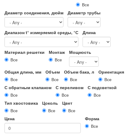
Все
Диаметр соединения, дюйм
Диаметр трубы
Диапазон t° измеряемой среды, °С
Длина
Материал решетки
Монтаж
Мощность
Все
Все
Общая длина, мм
Объем
Объем бака, л
Ориентация
Все
Все
Все
Все
С обратным клапаном
С переливом
С подсветкой
Все
Все
Все
Тип хвостовика
Цоколь
Цвет
Все
Все
Все
Цена
Форма
Все