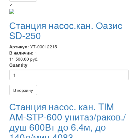
✓
Станция насос.кан. Оазис
SD-250
Артикул:
УТ-00012215
В наличии:
1
11 500,00 руб.
Quantity
В корзину
Станция насос. кан. TIM
AM-STP-600 унитаз/раков./
душ 600Вт до 6.4м, до
140л/мин 4083