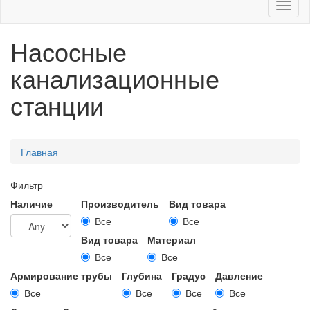
Toggl
naviga
Насосные
канализационные
станции
Вы
Главная
здесь
Фильтр
Наличие
Производитель
Вид товара
Все
Все
Вид товара
Материал
Все
Все
Армирование трубы
Глубина
Градус
Давление
Все
Все
Все
Все