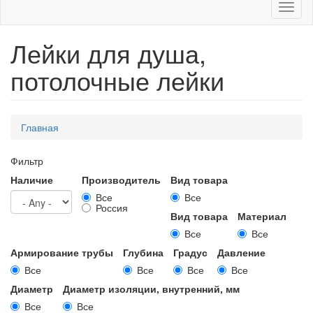
Toggl
naviga
Лейки для душа,
потолочные лейки
Вы
Главная
здесь
Фильтр
Наличие
Производитель
Вид товара
Все
Все
Россия
Вид товара
Материал
Все
Все
Армирование трубы
Глубина
Градус
Давление
Все
Все
Все
Все
Диаметр
Диаметр изоляции, внутренний, мм
Все
Все