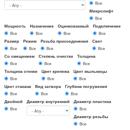
Все
Микролифт
Все
Мощность
Назначение
Оцинкованный
Подключение
Все
Все
Все
Все
Размер
Режим
Резьба присоединения
Свет
Все
Все
Все
Все
Со смещением
Степень очистки
Толщина
Все
Все
Все
Толщина стенки
Цвет крепежа
Цвет мыльницы
Все
Все
Все
Цвет стакана
Вид затвора
Глубина погружения
Все
Все
Все
Двойной
Диаметр внутренний
Диаметр пластика
Все
Все
Диаметр резьбы
Все