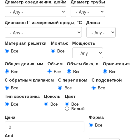
Диаметр соединения, дюйм
Диаметр трубы
Диапазон t° измеряемой среды, °С
Длина
Материал решетки
Монтаж
Мощность
Все
Все
Общая длина, мм
Объем
Объем бака, л
Ориентация
Все
Все
Все
Все
С обратным клапаном
С переливом
С подсветкой
Все
Все
Все
Тип хвостовика
Цоколь
Цвет
Все
Все
Все
Белый
Цена
Форма
Все
And