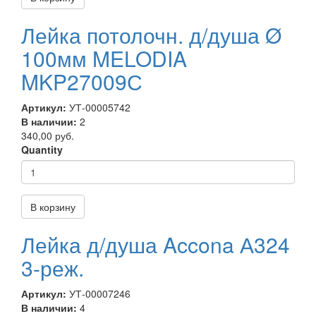
Лейка потолочн. д/душа Ø
100мм MELODIA
MKP27009С
Артикул:
УТ-00005742
В наличии:
2
340,00 руб.
Quantity
В корзину
Лейка д/душа Accona А324
3-реж.
Артикул:
УТ-00007246
В наличии:
4