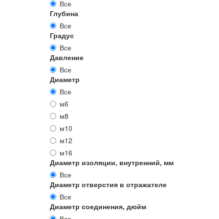
Все
Глубина
Все
Градус
Все
Давление
Все
Диаметр
Все
м6
м8
м10
м12
м16
Диаметр изоляции, внутренний, мм
Все
Диаметр отверстия в отражателе
Все
Диаметр соединения, дюйм
Все