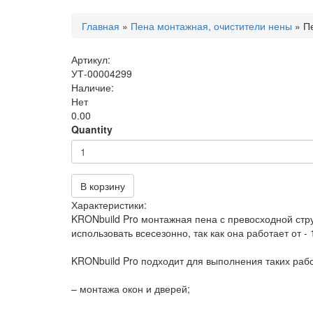
Вы
Главная
»
Пена монтажная, очистители нены
»
П
здесь
Артикул:
УТ-00004299
Наличие:
Нет
0.00
Quantity
В корзину
Характеристики:
KRONbuild Pro монтажная пена с превосходной стр
использовать всесезонно, так как она работает от - 
KRONbuild Pro подходит для выполнения таких рабо
– монтажа окон и дверей;