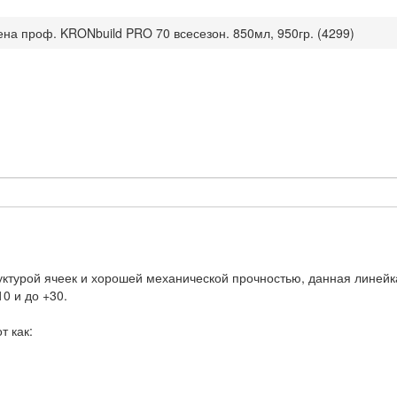
ена проф. KRONbuild PRO 70 всесезон. 850мл, 950гр. (4299)
уктурой ячеек и хорошей механической прочностью, данная линей
10 и до +30.
т как: