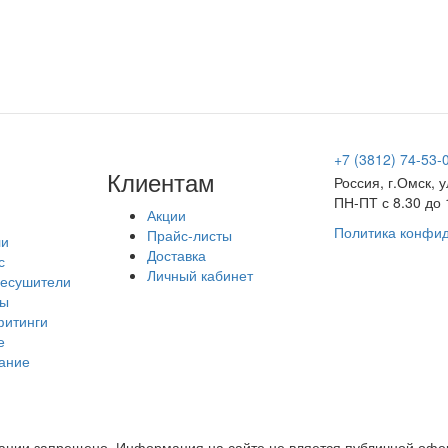
+7 (3812) 74-53-
Клиентам
Россия, г.Омск, 
ПН-ПТ с 8.30 до 
Акции
Политика конфи
Прайс-листы
ли
Доставка
с
Личный кабинет
есушители
ры
фитинги
е
ание
ции запрещено. Информация на сайте не вляется публичной офе